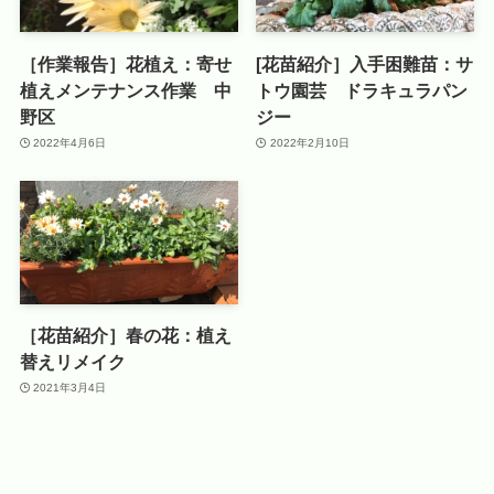
［作業報告］花植え：寄せ
[花苗紹介］入手困難苗：サ
植えメンテナンス作業 中
トウ園芸 ドラキュラパン
野区
ジー
2022年4月6日
2022年2月10日
［花苗紹介］春の花：植え
替えリメイク
2021年3月4日