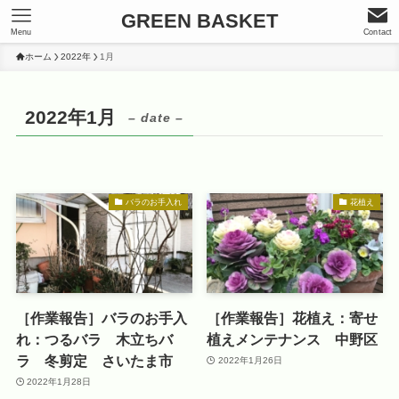
GREEN BASKET
Menu
Contact
ホーム
2022年
1月
2022年1月
– date –
バラのお手入れ
花植え
［作業報告］バラのお手入
［作業報告］花植え：寄せ
れ：つるバラ 木立ちバ
植えメンテナンス 中野区
ラ 冬剪定 さいたま市
2022年1月26日
2022年1月28日