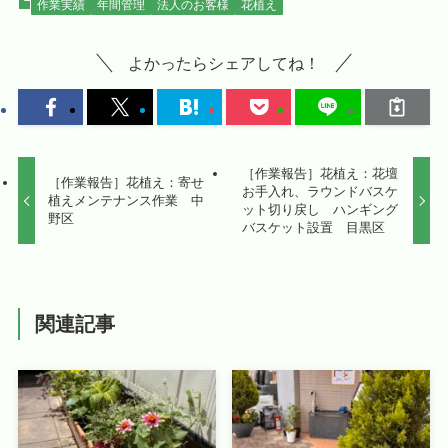
作業実績
年間管理
法人のお客様
花植え
よかったらシェアしてね！
［作業報告］花植え：花壇
［作業報告］花植え：寄せ
お手入れ、ラウンドバスケ
植えメンテナンス作業 中
ット切り戻し ハンギング
野区
バスケット設置 目黒区
関連記事