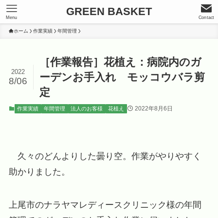
GREEN BASKET
Menu
Contact
ホーム
作業実績
年間管理
［作業報告］花植え：病院内のガ
2022
ーデンお手入れ モッコウバラ剪
8/06
定
2022年8月6日
作業実績
年間管理
法人のお客様
花植え
久々のどんよりした曇り空。作業がやりやすく
助かりました。
上尾市のナラヤマレディースクリニック様の年間