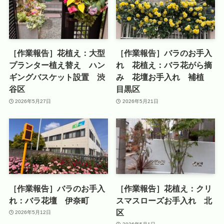
［作業報告］花植え：大型
［作業報告］バラのお手入
プランター植え替え ハン
れ 花植え：バラ花がら摘
ギングバスケット設置 渋
み 花壇お手入れ 補植
谷区
目黒区
2026年5月27日
2026年5月21日
［作業報告］バラのお手入
［作業報告］花植え：クリ
れ：バラ花壇 伊奈町
スマスローズお手入れ 北
区
2026年5月12日