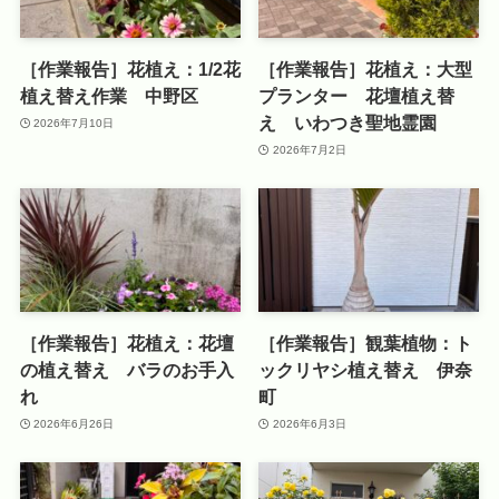
［作業報告］花植え：1/2花
［作業報告］花植え：大型
植え替え作業 中野区
プランター 花壇植え替
え いわつき聖地霊園
2026年7月10日
2026年7月2日
［作業報告］花植え：花壇
［作業報告］観葉植物：ト
の植え替え バラのお手入
ックリヤシ植え替え 伊奈
れ
町
2026年6月26日
2026年6月3日