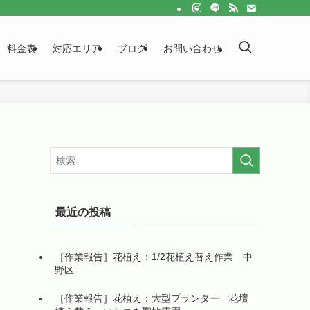
料金表
対応エリア
ブログ
お問い合わせ
最近の投稿
［作業報告］花植え：1/2花植え替え作業 中
野区
［作業報告］花植え：大型プランター 花壇