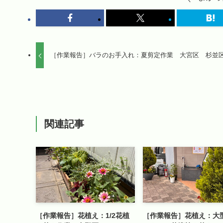
［作業報告］バラのお手入れ：夏剪定作業 大宮区 杉並
関連記事
［作業報告］花植え：1/2花植
［作業報告］花植え：大