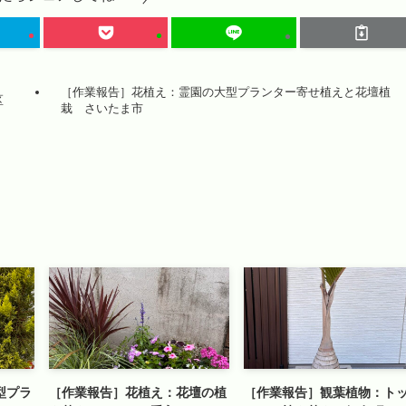
［作業報告］花植え：霊園の大型プランター寄せ植えと花壇植
区
栽 さいたま市
型プラ
［作業報告］花植え：花壇の植
［作業報告］観葉植物：ト