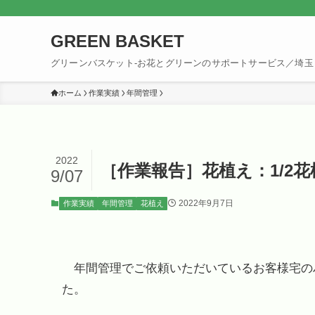
GREEN BASKET
グリーンバスケット-お花とグリーンのサポートサービス／埼玉
ホーム
作業実績
年間管理
2022
［作業報告］花植え：1/2
9/07
2022年9月7日
作業実績
年間管理
花植え
年間管理でご依頼いただいているお客様宅の
た。