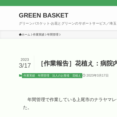
GREEN BASKET
グリーンバスケット-お花とグリーンのサポートサービス／埼玉
ホーム
作業実績
年間管理
2023
［作業報告］花植え：病院
3/17
2023年3月17日
作業実績
年間管理
法人のお客様
花植え
年間管理で作業している上尾市のナラヤマレ
た。