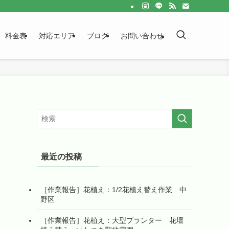
料金表
対応エリア
ブログ
お問い合わせ
最近の投稿
［作業報告］花植え：1/2花植え替え作業 中
野区
［作業報告］花植え：大型プランター 花壇