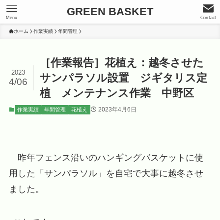
GREEN BASKET
Menu
Contact
ホーム
作業実績
年間管理
［作業報告］花植え：越冬させた
2023
サンパラソル設置 ジギタリス定
4/06
植 メンテナンス作業 中野区
2023年4月6日
作業実績
年間管理
花植え
昨年フェンス沿いのハンギングバスケットに使
用した「サンパラソル」を自宅で大事に越冬させ
ました。