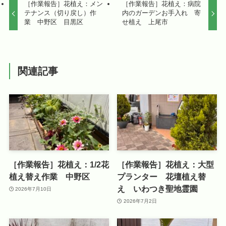
［作業報告］花植え：メン
［作業報告］花植え：病院
テナンス（切り戻し）作
内のガーデンお手入れ 寄
業 中野区 目黒区
せ植え 上尾市
関連記事
［作業報告］花植え：1/2花
［作業報告］花植え：大型
植え替え作業 中野区
プランター 花壇植え替
え いわつき聖地霊園
2026年7月10日
2026年7月2日