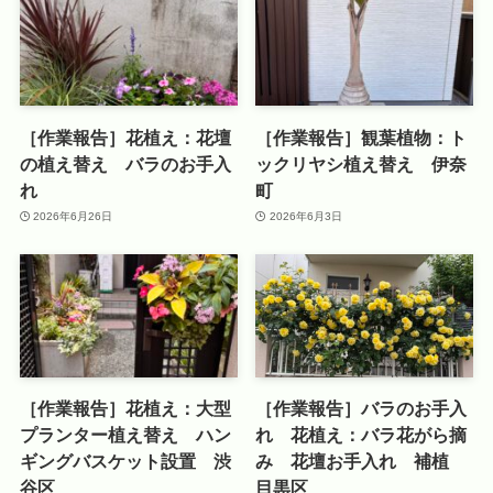
［作業報告］花植え：花壇
［作業報告］観葉植物：ト
の植え替え バラのお手入
ックリヤシ植え替え 伊奈
れ
町
2026年6月26日
2026年6月3日
［作業報告］花植え：大型
［作業報告］バラのお手入
プランター植え替え ハン
れ 花植え：バラ花がら摘
ギングバスケット設置 渋
み 花壇お手入れ 補植
谷区
目黒区