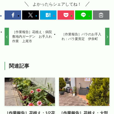
よかったらシェアしてね！
［作業報告］花植え：病院
［作業報告］バラのお手入
敷地内ガーデン お手入れ
れ：バラ夏剪定 伊奈町
作業 上尾市
関連記事
［作業報告］花植え：1/2花
［作業報告］花植え：大型