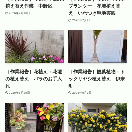
植え替え作業 中野区
プランター 花壇植え替
え いわつき聖地霊園
2026年7月10日
2026年7月2日
［作業報告］花植え：花壇
［作業報告］観葉植物：ト
の植え替え バラのお手入
ックリヤシ植え替え 伊奈
れ
町
2026年6月26日
2026年6月3日