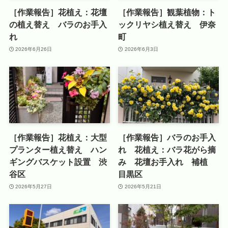
［作業報告］花植え：花壇
［作業報告］観葉植物：ト
の植え替え バラのお手入
ックリヤシ植え替え 伊奈
れ
町
2026年6月26日
2026年6月3日
［作業報告］花植え：大型
［作業報告］バラのお手入
プランター植え替え ハン
れ 花植え：バラ花がら摘
ギングバスケット設置 渋
み 花壇お手入れ 補植
谷区
目黒区
2026年5月27日
2026年5月21日