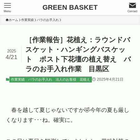
GREEN BASKET
Menu
Contact
ホーム
作業実績
バラのお手入れ
［作業報告］花植え：ラウンドバ
スケット・ハンギングバスケッ
2025
4/21
ト ポスト下花壇の植え替え バ
ラのお手入れ作業 目黒区
2025年4月21日
作業実績
バラのお手入れ
法人のお客様
花植え
春を越して夏じゃないですか🤣今年の夏も厳し
くなります･･･ね。確実に。