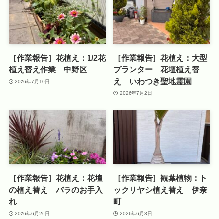
［作業報告］花植え：1/2花
［作業報告］花植え：大型
植え替え作業 中野区
プランター 花壇植え替
え いわつき聖地霊園
2026年7月10日
2026年7月2日
［作業報告］花植え：花壇
［作業報告］観葉植物：ト
の植え替え バラのお手入
ックリヤシ植え替え 伊奈
れ
町
2026年6月26日
2026年6月3日