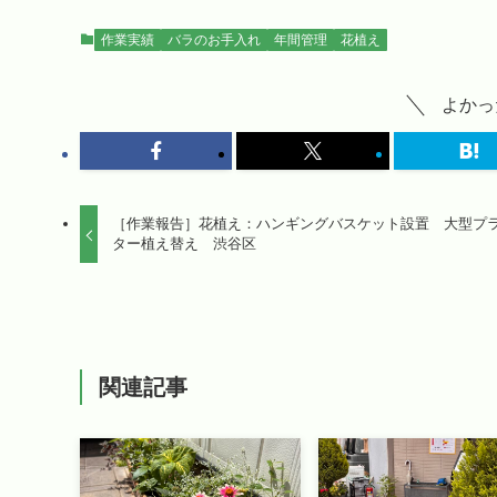
作業実績
バラのお手入れ
年間管理
花植え
よかっ
［作業報告］花植え：ハンギングバスケット設置 大型プ
ター植え替え 渋谷区
関連記事