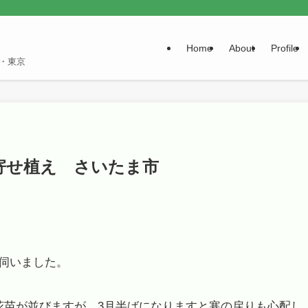
Home
About
Profile
・東京
寄せ植え さいたま市
伺いました。
花苗が並びますが、3月半ばになりますと寒の戻りも心配し